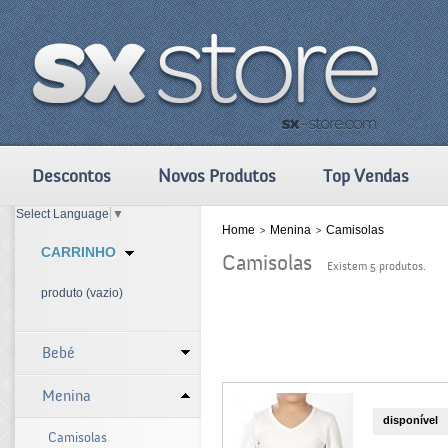
Descontos
Novos Produtos
Top Vendas
Select Language
▼
Home
Menina
Camisolas
>
>
CARRINHO
Camisolas
Existem 5 produtos.
produto
(vazio)
Bebé
Menina
disponível
Camisolas