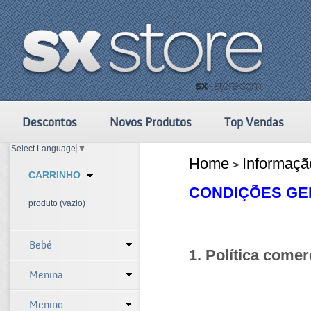
Descontos
Novos Produtos
Top Vendas
Select Language
▼
Home
Informaçã
>
CARRINHO
CONDIÇÕES GE
produto
(vazio)
Bebé
1. Política comer
Menina
Menino