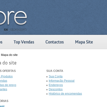
os
Top Vendas
Contactos
Mapa Site
Mapa do site
 do site
S OFERTAS
SUA CONTA
 Produtos
Sua Conta
endas
Informação Pessoal
das de preço
Endereços
cantes
Descontos
Histórico de encomendas
ORIAS
OME