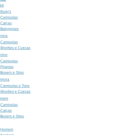
bé
Body's
Camisolas
Calças
Babygrows
nina
Camisolas
Shorties e Cuecas
nino
Camisolas
Pijamas
Boxers e Slips
nhora
Camisolas e Tops
Shorties e Cuecas
omem
Camisolas
Calças
Boxers e Slips
Homem