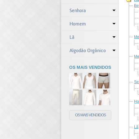
Be
Senhora
Homem
Lã
Me
Algodão Orgânico
Me
OS MAIS VENDIDOS
Se
H
OS MAIS VENDIDOS
Lã