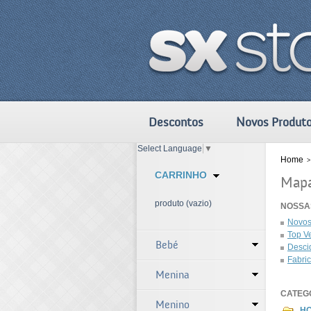
Descontos
Novos Produt
Select Language
▼
Home
>
CARRINHO
Mapa
produto
(vazio)
NOSSA
Novos
Top V
Bebé
Desci
Fabri
Menina
CATEG
Menino
H