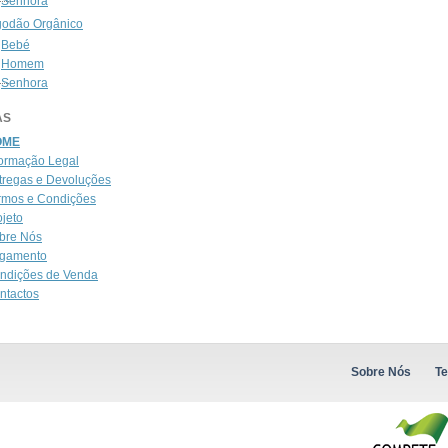
Senhora
godão Orgânico
Bebé
Homem
Senhora
AS
OME
formação Legal
tregas e Devoluções
rmos e Condições
ojeto
bre Nós
gamento
ndições de Venda
ntactos
Sobre Nós
Te