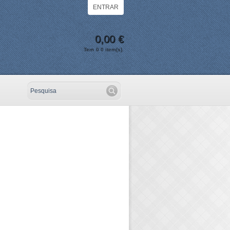
ENTRAR
0,00 €
Tem
0
0
item(s).
Ir!