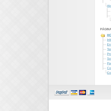
Al
PÁGIN
H
In
En
Te
Pr
So
Pa
Co
Co