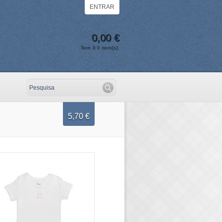
ENTRAR
0,00 €
Tem
0
0
item(s).
Ir!
5,70 €