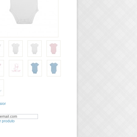
aior
r produto