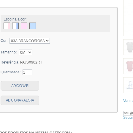
Escolha a cor:
Cor:
Tamanho:
Referência:
PAI/SX902RT
Quantidade:
ADICIONAR
ADICIONAR A LISTA
Ver m
Segui