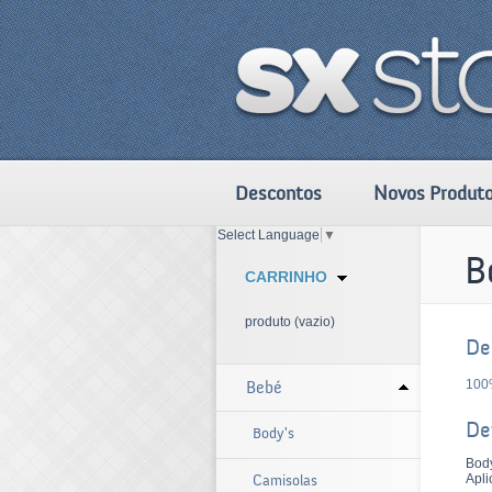
Descontos
Novos Produt
Select Language
▼
B
CARRINHO
produto
(vazio)
De
100
Bebé
De
Body's
Bod
Apli
Camisolas